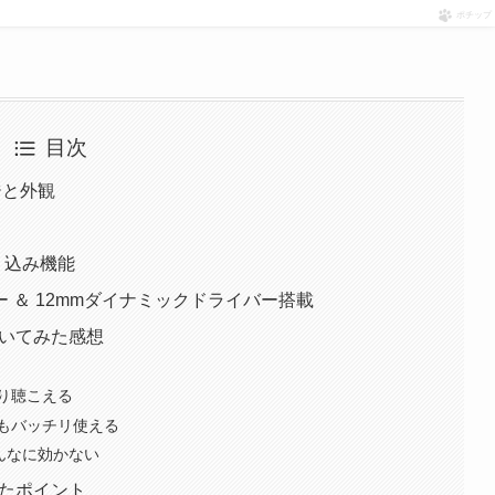
ポチップ
目次
ージと外観
り込み機能
 ＆ 12mmダイナミックドライバー搭載
に聴いてみた感想
り聴こえる
もバッチリ使える
そんなに効かない
なったポイント