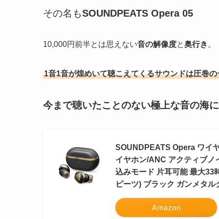
その名も
SOUNDPEATS Opera 05
10,000円前半とは思えない
音の解像度
と
奥行き
。
1音1音が煌めいて聴こえてくるサウンドは圧巻の
今まで聴いたことのない極上な音の海に
SOUNDPEATS Opera ワ
イヤホン/ANC アクティブノ
込みモード 片耳可能 最大33
ピーツ) ブラック ガンメタルグレー
Amazon