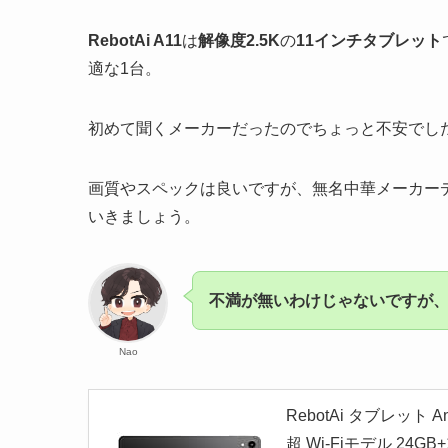
RebotAi A11
は
解像度2.5K
の
11インチタブレット
適な1台。
初めて聞くメーカーだったのでちょっと不安でし
画質やスペックは良いですが、無名中華メーカー
いきましょう。
不満が無いわけじゃないですが、
Nao
RebotAi タブレット An
超 Wi-Fiモデル 24GB