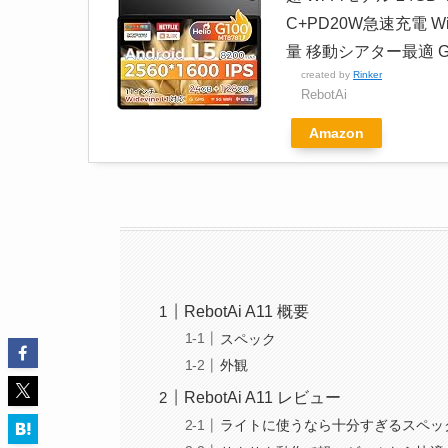
C+PD20W急速充電 Wi
量 移動シアター最適 
created by
Rinker
RebotAi
Amazon
RebotAi A11 概要
スペック
外観
RebotAi A11 レビュー
ライトに使うなら十分すぎるスペッ