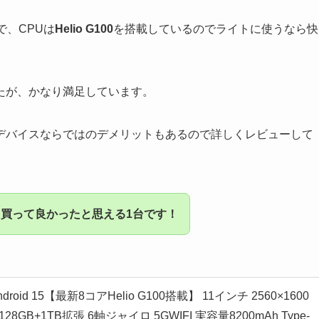
で、CPUは
Helio G100
を搭載しているのでライトに使うなら快
たが、かなり満足しています。
デバイスならではのデメリットもあるので詳しくレビューして
買って良かったと思える1台です！
droid 15【最新8コアHelio G100搭載】 11インチ 2560×1600
+128GB+1TB拡張 6軸ジャイロ 5GWIFI 実容量8200mAh Type-