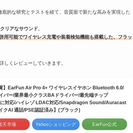
徹底的な研究とテストを経て、音質面で新たな高みを実現した
つクリアなサウンド
。
続併用可能でワイヤレス充電や装着検知機能も搭載した、フラッ
詳しくレビューしていきます。
arFun Air Pro 4+ ワイヤレスイヤホン Bluetooth 6.0/
イバー/業界最小クラスBAドライバー/最先端チップ
ssに対応/ハイレゾ LDAC対応/Snapdragon Sound/Auracast
クAI 通話/PSE認証済み】(ブラック)
楽天市場
Yahooショッピング
EarFun公式