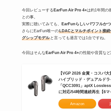
今回レビューする
EarFun Air Pro 4+
は約1年間の
との事。
実際に聴いてみても、
EarFunらしいパワフルか
さらにEarFun唯一の
LDACとマルチポイント接
グシップモデル
と言っても過言では1台ですね。
今回はそんな
EarFun Air Pro 4+
の性能や音質など
【VGP 2026 金賞・コスパ大賞】E
ハイブリッド・デュアルドラ
「QCC3091」aptX Lossle
に対応/54時間連続再生【6マイ
Amazon